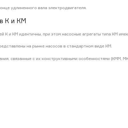
конце удлиненного вала электродвигателя.
в К и КМ
ей К и КМ идентичны, при этом насосные агрегаты типа КМ им
едставлены на рынке насосов в стандартном виде КМ.
ания, связанные с их конструктивными особенностями (КММ, МК