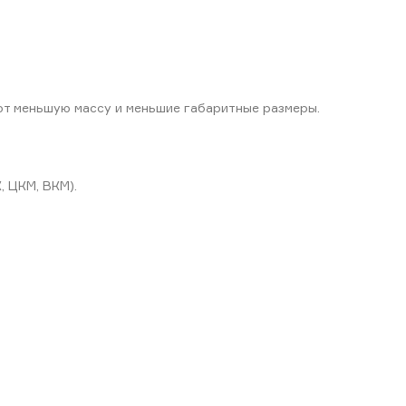
еют меньшую массу и меньшие габаритные размеры.
, ЦКМ, ВКМ).