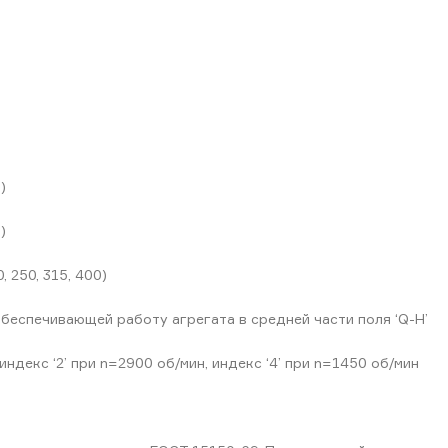
)
)
 250, 315, 400)
обеспечивающей работу агрегата в средней части поля ‘Q-H’
ндекс ‘2’ при n=2900 об/мин, индекс ‘4’ при n=1450 об/мин