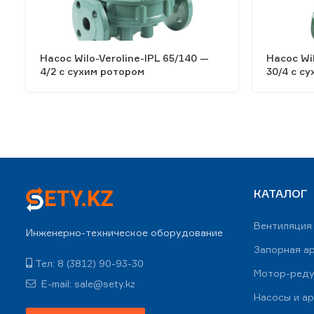
Насос Wilo-Veroline-IPL 65/140 —
Насос Wi
4/2 с сухим ротором
30/4 с с
КАТАЛОГ
Вентиляция
Инженерно-техническое оборудование
Запорная а
Тел: 8 (3812) 90-93-30
Мотор-ред
E-mail: sale@sety.kz
Насосы и а