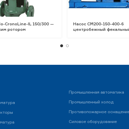
lo-CronoLine-IL 150/300 —
Насос СМ200-150-400-6
ухим ротором
центробежный фекальны
Промышленная автоматика
Промышленный холод
рматура
Противопожарное оснащени
укторы
Силовое оборудование
рматура