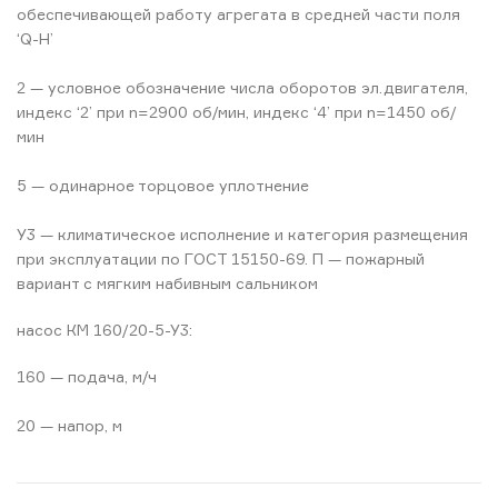
обеспечивающей работу агрегата в средней части поля
‘Q-H’
2 — условное обозначение числа оборотов эл.двигателя,
индекс ‘2’ при n=2900 об/мин, индекс ‘4’ при n=1450 об/
мин
5 — одинарное торцовое уплотнение
У3 — климатическое исполнение и категория размещения
при эксплуатации по ГОСТ 15150-69. П — пожарный
вариант с мягким набивным сальником
насос КМ 160/20-5-У3:
160 — подача, м/ч
20 — напор, м