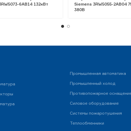
3RW5073-6AB14 132кВт
Siemens 3RW5055-2AB04 7
380В
Промышленная автоматика
Промышленный холод
рматура
Противопожарное оснащени
укторы
Силовое оборудование
рматура
Системы пожаротушения
Теплообменники