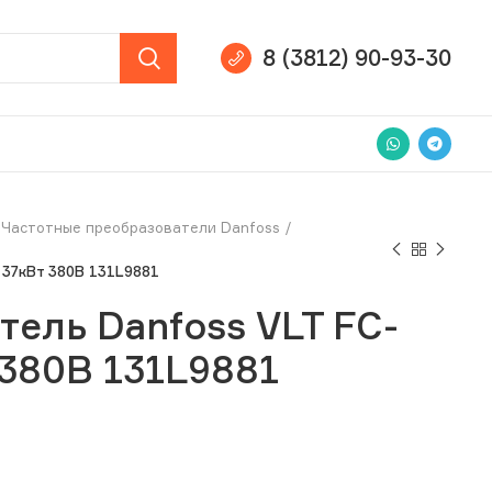
8 (3812) 90-93-30
Частотные преобразователи Danfoss
 37кВт 380В 131L9881
ель Danfoss VLT FC-
380В 131L9881