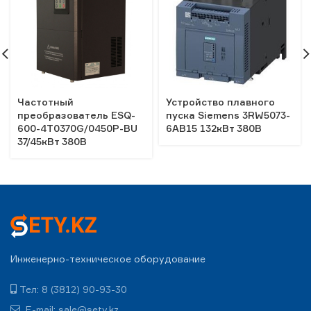
Частотный
Устройство плавного
преобразователь ESQ-
пуска Siemens 3RW5073-
600-4T0370G/0450P-BU
6AB15 132кВт 380В
37/45кВт 380В
Инженерно-техническое оборудование
Тел: 8 (3812) 90-93-30
E-mail: sale@sety.kz