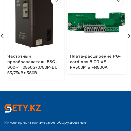
Частотный
Плата-расширение PG-
преобразователь ESQ-
card для BIDRIVE
600-4T0550G/0750P-BU
FR500M и FR500A
55/75кВт 380В
Инженерно-техническое оборудование