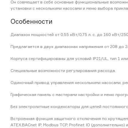
Он совмещает в себе основные функциональные возможно
установки с несколькими насосами и меню выбора прикл
Особенности
Диапазон мощностей от 0,55 кВт/0,75 л. с. до 160 кВт/250 
Предлагается в двух диапазонах напряжения от 208 до 24
Корпуса сертифицированы для условий IP21/UL, тип 1 или 
Специальные возможности регулирования расхода.
Одиночный привод управления несколькими насосами, реше
Графическая панель с мастерами настройки и меню прогр
Без электролитные конденсаторы для цепей постоянного
Встроенная функция защитного отключения по крутящему
ATEX.BACnet IP, Modbus TCP, Profinet IO (дополнительно)