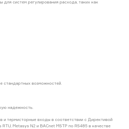
 для систем регулирования расхода, таких как
тве стандартных возможностей.
кую надежность.
ов и термисторные входы в соответствии с Директивой
us RTU, Metasys N2 и BACnet MSTP по RS485 в качестве