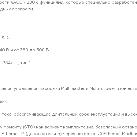
сти VACON 100 с функциями, которые специально разработаны
адных программ.
л. с.
0 В и от 380 до 500 В.
IP54/UL, тип 1
ния управления насосами Multimaster и Multifollower в качес
амм.
 тока, обеспечивающие длительный срок эксплуатации и высо
 моменту (STO) как вариант комплектации, безопасный остан
 и Ethernet IP (дополнительно) через встроенный Ethernet.Modb