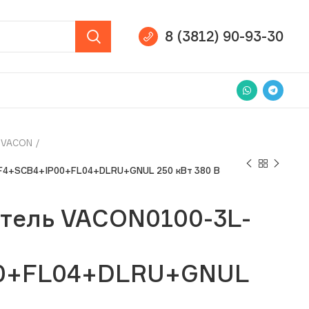
8 (3812) 90-93-30
VACON
F4+SCB4+IP00+FL04+DLRU+GNUL 250 кВт 380 В
тель VACON0100-3L-
0+FL04+DLRU+GNUL