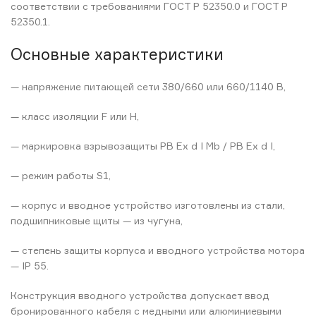
соответствии с требованиями ГОСТ Р 52350.0 и ГОСТ Р
52350.1.
Основные характеристики
— напряжение питающей сети 380/660 или 660/1140 В,
— класс изоляции F или H,
— маркировка взрывозащиты РВ Ex d I Mb / РВ Ex d I,
— режим работы S1,
— корпус и вводное устройство изготовлены из стали,
подшипниковые щиты — из чугуна,
— степень защиты корпуса и вводного устройства мотора
— IP 55.
Конструкция вводного устройства допускает ввод
бронированного кабеля с медными или алюминиевыми