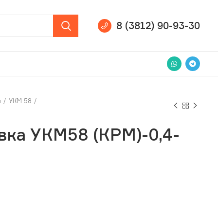
8 (3812) 90-93-30
и
УКМ 58
вка УКМ58 (КРМ)-0,4-