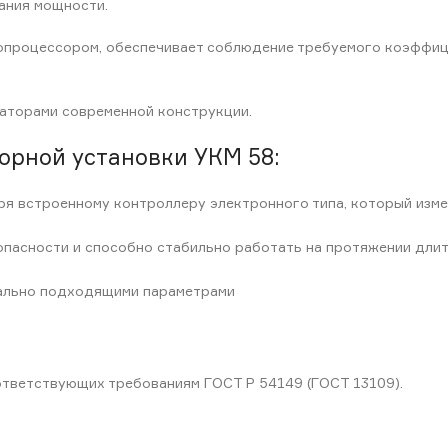
ания мощности.
опроцессором, обеспечивает соблюдение требуемого коэффиц
аторами современной конструкции.
рной установки УКМ 58:
ря встроенному контроллеру электронного типа, который изме
опасности и способно стабильно работать на протяжении длит
мально подходящими параметрами
ответствующих требованиям ГОСТ Р 54149 (ГОСТ 13109).