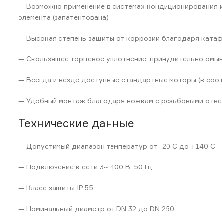
— Возможно применение в системах кондиционирования 
элемента (запатентована)
— Высокая степень защиты от коррозии благодаря ката
— Скользящее торцевое уплотнение, принудительно омыв
— Всегда и везде доступные стандартные моторы (в соо
— Удобный монтаж благодаря ножкам с резьбовыми отве
Технические данные
— Допустимый диапазон температур от -20 C до +140 C
— Подключение к сети 3~ 400 В, 50 Гц
— Класс защиты IP 55
— Номинальный диаметр от DN 32 до DN 250