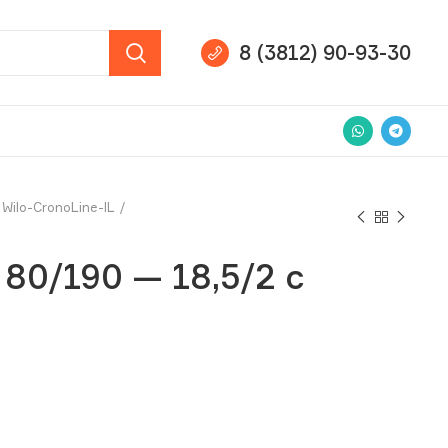
8 (3812) 90-93-30
Wilo-CronoLine-IL
 80/190 — 18,5/2 с