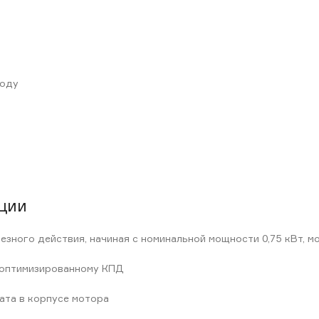
воду
ции
ного действия, начиная с номинальной мощности 0,75 кВт, м
 оптимизированному КПД
ата в корпусе мотора