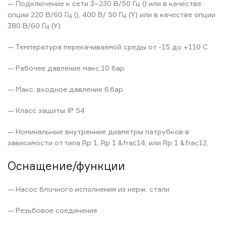
— Подключение к сети 3~230 В/50 Гц () или в качестве
опции 220 В/60 Гц (), 400 В/ 50 Гц (Y) или в качестве опции
380 В/60 Гц (Y)
— Температура перекачиваемой среды от -15 до +110 C
— Рабочее давление макс.10 бар
— Макс. входное давление 6 бар
— Класс защиты IP 54
— Номинальные внутренние диаметры патрубков в
зависимости от типа Rp 1, Rp 1 &frac14, или Rp 1 &frac12,
Оснащение/функции
— Насос блочного исполнения из нерж. стали
— Резьбовое соединение