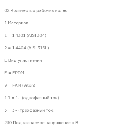
02 Количество рабочих колес
1 Материал
1 = 1.4301 (AISI 304)
2 = 1.4404 (AISI 316L)
E Вид уплотнения
E = EPDM
V = FKM (Viton)
1 1 = 1~ (однофазный ток)
3 = 3~ (трехфазный ток)
230 Подключаемое напряжение в В