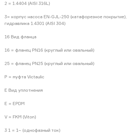
2 = 1.4404 (AISI 316L)
3= корпус насоса EN-GJL-250 (катафорезное покрытие),
гидравлика 1.4301 (AISI 304)
16 Вид фланца
16 = фланец PN16 (круглый или овальный)
25 = фланец PN25 (круглый или овальный)
P = муфта Victaulic
E Вид уплотнения
E = EPDM
V = FKM (Viton)
3 1 = 1~ (однофазный ток)