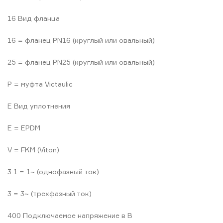
16 Вид фланца
16 = фланец PN16 (круглый или овальный)
25 = фланец PN25 (круглый или овальный)
P = муфта Victaulic
E Вид уплотнения
E = EPDM
V = FKM (Viton)
3 1 = 1~ (однофазный ток)
3 = 3~ (трехфазный ток)
400 Подключаемое напряжение в В