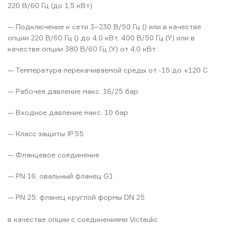
220 В/60 Гц (до 1,5 кВт)
— Подключение к сети 3~230 В/50 Гц () или в качестве
опции 220 В/60 Гц () до 4,0 кВт, 400 В/50 Гц (Y) или в
качестве опции 380 В/60 Гц (Y) от 4,0 кВт
— Температура перекачиваемой среды от -15 до +120 C
— Рабочее давление макс. 16/25 бар
— Входное давление макс. 10 бар
— Класс защиты IP 55
— Фланцевое соединение
— PN 16: овальный фланец G1
— PN 25: фланец круглой формы DN 25
в качестве опции с соединениями Victaulic