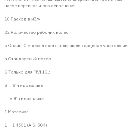
насос вертикального исполнения
16 Расход в м3/ч
02 Количество рабочих колес
c Опция, C = кассетное скользящее торцевое уплотнение
n Стандартный мотор
6 Только для MVI 16..:
6 = 6′-гидравлика
— = 8′-гидравлика
1 Материал
1 = 1.4301 (AISI 304)