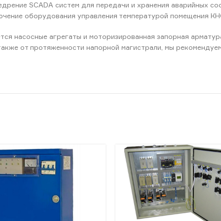
едрение SCADA систем для передачи и хранения аварийных с
лючение оборудования управления температурой помещения КНС
ся насосные агрегаты и моторизированная запорная арматура
 также от протяженности напорной магистрали, мы рекоменду