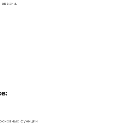
 аварий,
в:
основные функции: