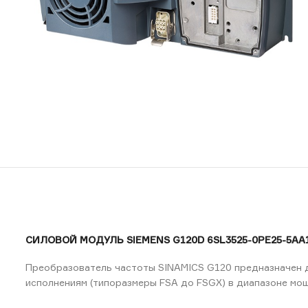
СИЛОВОЙ МОДУЛЬ SIEMENS G120D 6SL3525-0PE25-5AA1 3
Преобразователь частоты SINAMICS G120 предназначен д
исполнениям (типоразмеры FSA до FSGX) в диапазоне мощ