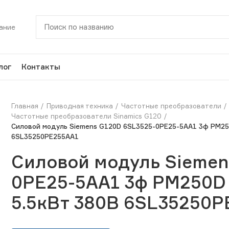
ание
лог
Контакты
Главная
Приводная техника
Частотные преобразователи
Частотные преобразователи Sinamics G120
Силовой модуль Siemens G120D 6SL3525-0PE25-5AA1 3ф PM250D
6SL35250PE255AA1
Силовой модуль Siemen
0PE25-5AA1 3ф PM250D с
5.5кВт 380В 6SL35250