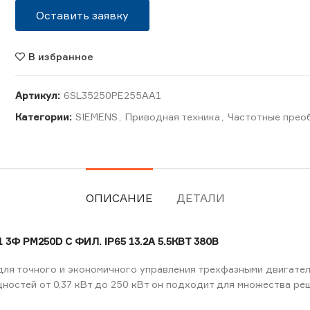
Оставить заявку
В избранное
Артикул:
6SL35250PE255AA1
Категории:
SIEMENS
,
Приводная техника
,
Частотные прео
ОПИСАНИЕ
ДЕТАЛИ
Ф PM250D С ФИЛ. IP65 13.2А 5.5КВТ 380В
ля точного и экономичного управления трехфазными двигател
ностей от 0,37 кВт до 250 кВт он подходит для множества ре