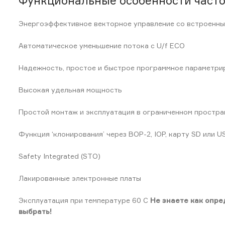
Функциональные особенности часто
Энергоэффективное векторное управление со встроенн
Автоматическое уменьшение потока с U/f ECO
Надежность, простое и быстрое программное параметри
Высокая удельная мощность
Простой монтаж и эксплуатация в ограниченном простра
Функция ‘клонирования’ через BOP-2, IOP, карту SD или 
Safety Integrated (STO)
Лакированные электронные платы
Эксплуатация при температуре 60 C
Не знаете как опре
выбрать!