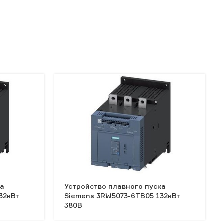
ка
Устройство плавного пуска
32кВт
Siemens 3RW5073-6TB05 132кВт
380В