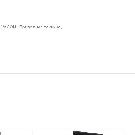
П VACON
,
Приводная техника
,