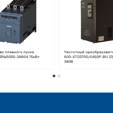
во плавного пуска
Частотный преобразоват
3RW5055-2AB04 75кВт
600-4T0370G/0450P-BU 37
380В