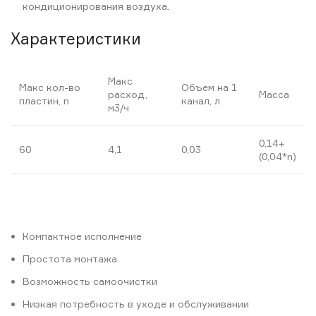
кондиционирования воздуха.
Характеристики
Макс
Макс кол-во
Объем на 1
расход,
Масса
пластин, n
канал, л
м3/ч
0,14+
60
4,1
0,03
(0,04*n)
Компактное исполнение
Простота монтажа
Возможность самоочистки
Низкая потребность в уходе и обслуживании