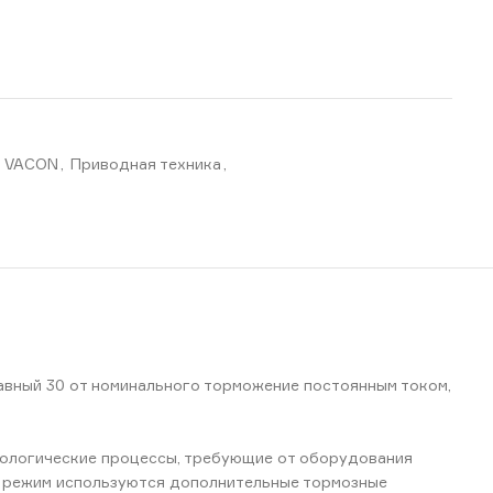
П VACON
,
Приводная техника
,
авный 30 от номинального торможение постоянным током,
нологические процессы, требующие от оборудования
й режим используются дополнительные тормозные