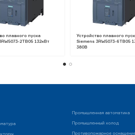
во плавного пуска
Устройство плавного пус
3RW5073-2TB05 132кВт
Siemens 3RW5073-6TB05 1
380В
Промышленная автоматика
Промышленный холод
рматура
Противопожарное оснащени
укторы