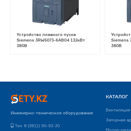
Устройство плавного пуска
Устройст
Siemens 3RW5073-6AB04 132кВт
Siemens 
380В
380В
КАТАЛОГ
Вентиляция
Инженерно-техническое оборудование
Запорная а
Тел: 8 (3812) 90-93-30
Мотор-ред