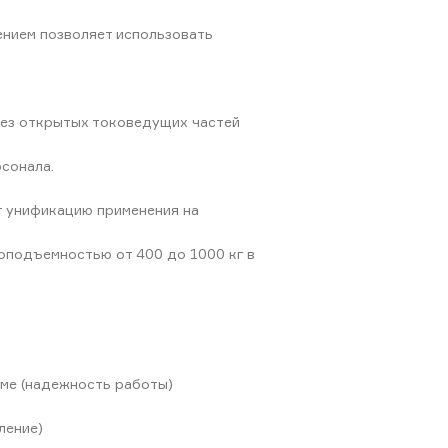
нием позволяет использовать
без открытых токоведущих частей
сонала.
т унификацию применения на
оподъемностью от 400 до 1000 кг в
ме (надежность работы)
ление)