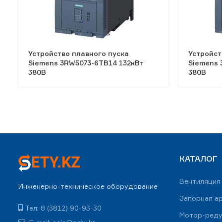
Устройство плавного пуска
Устройст
Siemens 3RW5073-6TB14 132кВт
Siemens 
380В
380В
КАТАЛОГ
Вентиляция
Инженерно-техническое оборудование
Запорная а
Тел: 8 (3812) 90-93-30
Мотор-ред