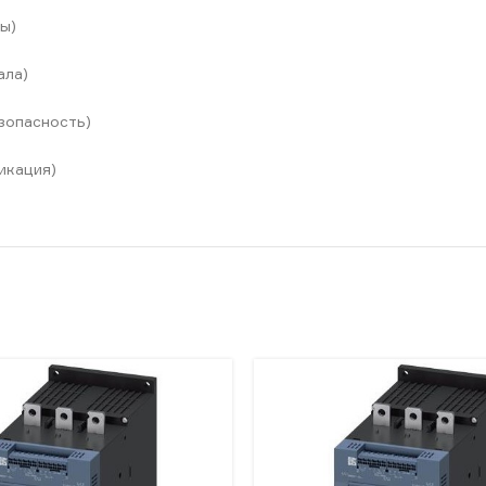
ы)
ала)
зопасность)
икация)