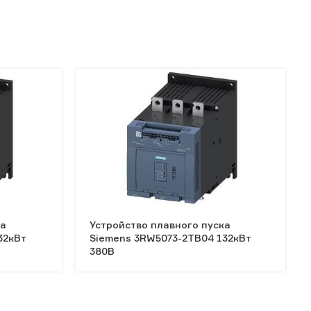
ка
Устройство плавного пуска
32кВт
Siemens 3RW5073-2TB04 132кВт
380В