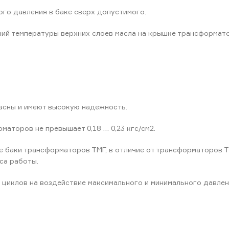
го давления в баке сверх допустимого.
ний температуры верхних слоев масла на крышке трансформат
сны и имеют высокую надежность.
аторов не превышает 0,18 … 0,23 кгс/см2.
 баки трансформаторов ТМГ, в отличие от трансформаторов 
са работы.
циклов на воздействие максимального и минимального давлен