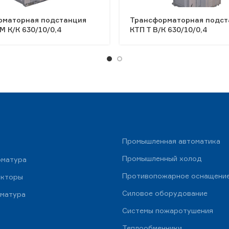
рматорная подстанция
Трансформаторная подст
М К/К 630/10/0,4
КТП Т В/К 630/10/0,4
Промышленная автоматика
Промышленный холод
рматура
Противопожарное оснащени
укторы
Силовое оборудование
рматура
Системы пожаротушения
Теплообменники