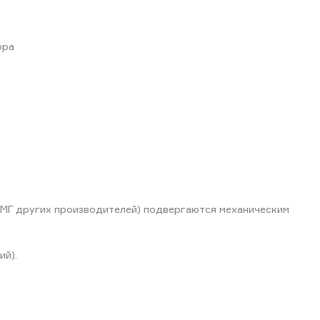
ора
ТМГ других производителей) подвергаются механическим
ий).