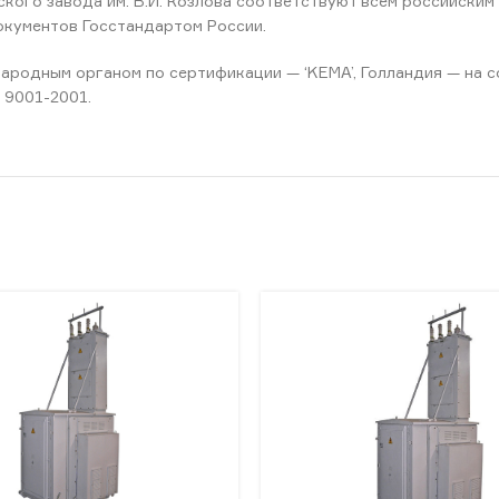
ого завода им. В.И. Козлова соответствуют всем российским
окументов Госстандартом России.
родным органом по сертификации — ‘KEMA’, Голландия — на 
 9001-2001.