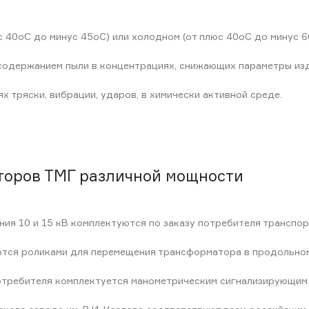
с 40оС до минус 45оС) или холодном (от плюс 40оС до минус 6
содержанием пыли в концентрациях, снижающих параметры изд
 тряски, вибрации, ударов, в химически активной среде.
торов ТМГ различной мощности
я 10 и 15 кВ комплектуются по заказу потребителя транспор
ся роликами для перемещения трансформатора в продольном
отребителя комплектуется манометрическим сигнализирующим