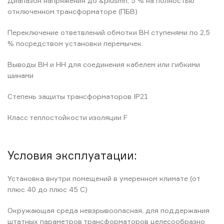
Диапазон напряжения до &plusmn, 5 % на полностью
отключенном трансформаторе (ПБВ)
Переключение ответвлений обмотки ВН ступенями по 2,5
% посредством установки перемычек.
Выводы ВН и НН для соединения кабелем или гибкими
шинами
Степень защиты трансформаторов IP21
Класс теплостойкости изоляции F
Условия эксплуатации:
Установка внутри помещений в умеренном климате (от
плюс 40 до плюс 45 С)
Окружающая среда невзрывоопасная, для поддержания
штатных параметров трансформаторов целесообразно