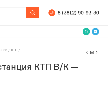
8 (3812) 90-93-30
нции
КТП
Н
станция КТП В/К —