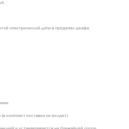
кА.
той электрической цепи в пределах шкафа.
иями.
(в комплект поставки не входят).
нцией и устанавливается на ближайшей опоре.