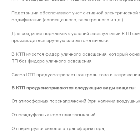
Подстанции обеспечивают учет активной электрической э
модификации (совмещенного, электронного и т.д.).
Для создания нормальных условий эксплуатации КТП сх
производиться вручную или автоматически.
В КТП имеется фидер уличного освещения, который осна
ТП без фидера уличного освещения.
Схема КТП предусматривает контроль тока и напряжения 
В КТП предусматриваются следующие виды защиты:
От атмосферных перенапряжений (при наличии воздушных
От междуфазных коротких замыканий,
От перегрузки силового трансформатора,