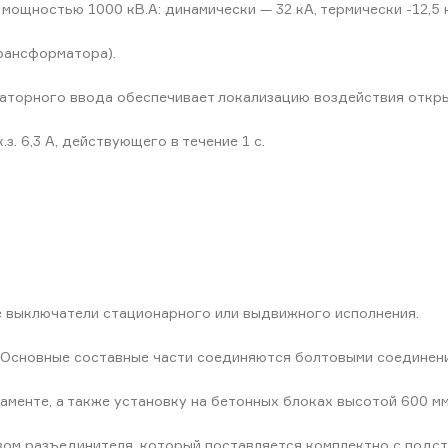
 мощностью 1000 кВ.А: динамически — 32 кА, термически -12,5 
трансформатора).
торного ввода обеспечивает локализацию воздействия откры
. 6,3 А, действующего в течение 1 с.
 выключатели стационарного или выдвижного исполнения.
 Основные составные части соединяются болтовыми соединен
менте, а также установку на бетонных блоках высотой 600 мм 
м разъединителя, который поставляется комплектно с подста