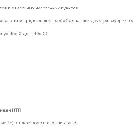
ов и отдельных населенных пунктов.
ового типа представляют собой одно- или двухтрансформато
нус 45o С до + 40o С).
анций КТП
ие 1с) к токам короткого замыкания: