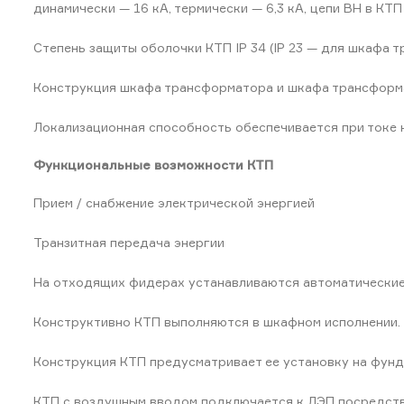
динамически — 16 кА, термически — 6,3 кА, цепи ВН в КТП
Cтепень защиты оболочки КТП IP 34 (IP 23 — для шкафа 
Конструкция шкафа трансформатора и шкафа трансформа
Локализационная способность обеспечивается при токе к.з
Функциональные возможности КТП
Прием / снабжение электрической энергией
Транзитная передача энергии
На отходящих фидерах устанавливаются автоматические
Конструктивно КТП выполняются в шкафном исполнении.
Конструкция КТП предусматривает ее установку на фунда
КТП с воздушным вводом подключается к ЛЭП посредство