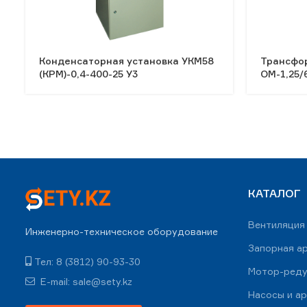
Конденсаторная установка УКМ58
Трансфо
(КРМ)-0,4-400-25 У3
ОМ-1,25/6
КАТАЛОГ
Вентиляция
Инженерно-техническое оборудование
Запорная а
Тел: 8 (3812) 90-93-30
Мотор-ред
E-mail: sale@sety.kz
Насосы и а