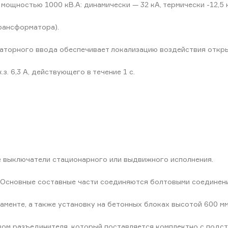
 мощностью 1000 кВ.А: динамически — 32 кА, термически -12,5 
трансформатора).
торного ввода обеспечивает локализацию воздействия откры
. 6,3 А, действующего в течение 1 с.
 выключатели стационарного или выдвижного исполнения.
 Основные составные части соединяются болтовыми соединен
менте, а также установку на бетонных блоках высотой 600 мм 
м разъединителя, который поставляется комплектно с подста