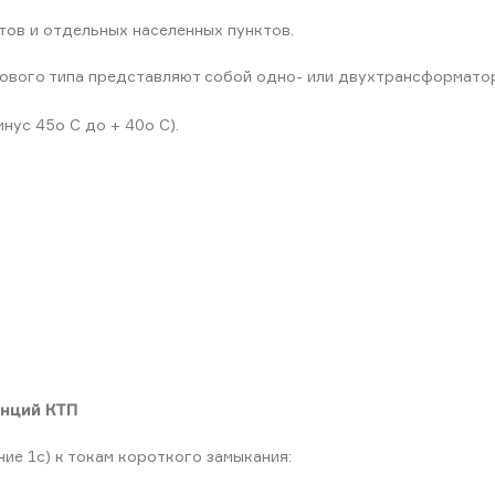
ов и отдельных населенных пунктов.
ового типа представляют собой одно- или двухтрансформато
нус 45o С до + 40o С).
анций КТП
ие 1с) к токам короткого замыкания: