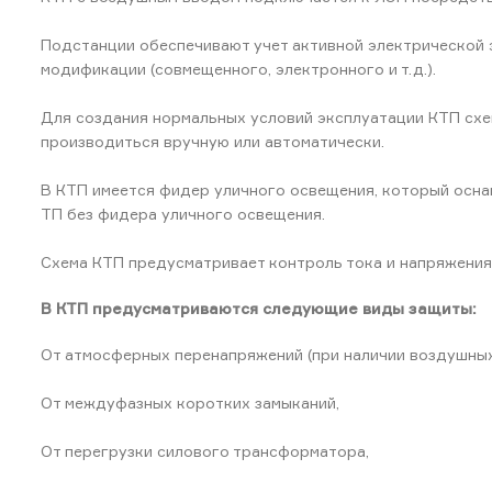
Подстанции обеспечивают учет активной электрической э
модификации (совмещенного, электронного и т.д.).
Для создания нормальных условий эксплуатации КТП сх
производиться вручную или автоматически.
В КТП имеется фидер уличного освещения, который осна
ТП без фидера уличного освещения.
Схема КТП предусматривает контроль тока и напряжения 
В КТП предусматриваются следующие виды защиты:
От атмосферных перенапряжений (при наличии воздушных
От междуфазных коротких замыканий,
От перегрузки силового трансформатора,