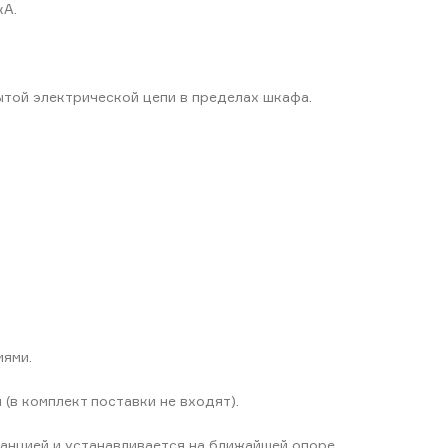
кА.
той электрической цепи в пределах шкафа.
иями.
(в комплект поставки не входят).
нцией и устанавливается на ближайшей опоре.