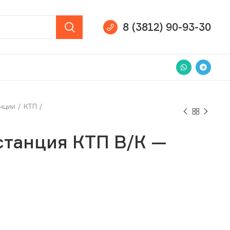
8 (3812) 90-93-30
нции
КТП
станция КТП В/К —