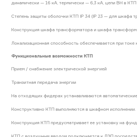
динамически — 16 кА, термически — 6,3 кА, цепи ВН в КТП
Cтепень защиты оболочки КТП IP 34 (IP 23 — для шкафа 
Конструкция шкафа трансформатора и шкафа трансформа
Локализационная способность обеспечивается при токе к.з
Функциональные возможности КТП
Прием / снабжение электрической энергией
Транзитная передача энергии
На отходящих фидерах устанавливаются автоматические
Конструктивно КТП выполняются в шкафном исполнении.
Конструкция КТП предусматривает ее установку на фунда
КТП с воздушным вводом подключается к ЛЭП посредство