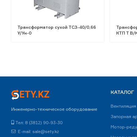
Трансформатор сухой ТСЗ-40/0,66
Трансфо
У/Ун-0
КТП Т В/К
КАТАЛОГ
Вентиляция
Инженерно-техническое оборудование
Запорная а
Тел: 8 (3812) 90-93-30
Мотор-ред
E-mail: sale@sety.kz