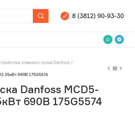
8 (3812) 90-93-30
стройства плавного пуска Danfoss
V2 25кВт 690В 175G5574
ска Danfoss MCD5-
5кВт 690В 175G5574