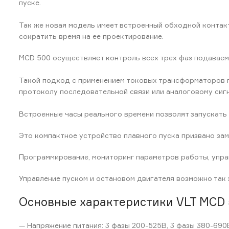
пуске.
Так же новая модель имеет встроенный обходной контакт
сократить время на ее проектирование.
MCD 500 осуществляет контроль всех трех фаз подаваемог
Такой подход с применением токовых трансформаторов п
протоколу последовательной связи или аналоговому сигн
Встроенные часы реального времени позволят запускать
Это компактное устройство плавного пуска призвано за
Программирование, мониторинг параметров работы, упра
Управление пуском и остановом двигателя возможно так 
Основные характеристики VLT MCD 
— Напряжение питания: 3 фазы 200-525В, 3 фазы 380-690