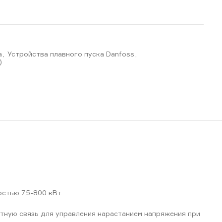
а
,
Устройства плавного пуска Danfoss
,
)
стью 7,5-800 кВт.
тную связь для управления нарастанием напряжения при