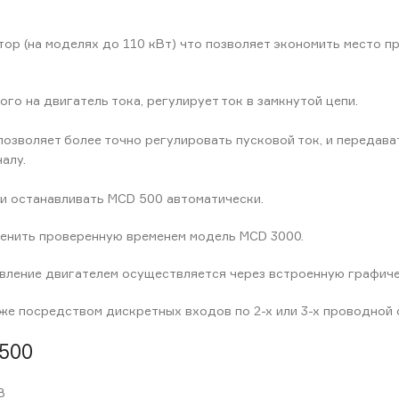
ор (на моделях до 110 кВт) что позволяет экономить место пр
о на двигатель тока, регулирует ток в замкнутой цепи.
озволяет более точно регулировать пусковой ток, и передава
алу.
 и останавливать MCD 500 автоматически.
менить проверенную временем модель MCD 3000.
вление двигателем осуществляется через встроенную графич
же посредством дискретных входов по 2-х или 3-х проводной 
500
В