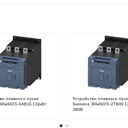
во плавного пуска
Устройство плавного пус
3RW5073-6AB15 132кВт
Siemens 3RW5073-2TB05 1
380В