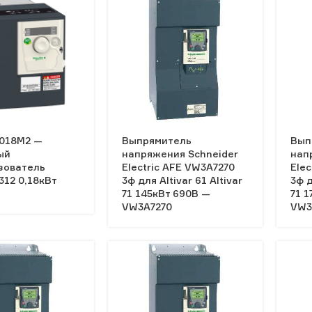
018M2 —
Выпрямитель
Вып
ый
напряжения Schneider
нап
зователь
Electric AFE VW3A7270
Elec
312 0,18кВт
3ф для Altivar 61 Altivar
3ф д
71 145кВт 690В —
71 1
VW3A7270
VW3