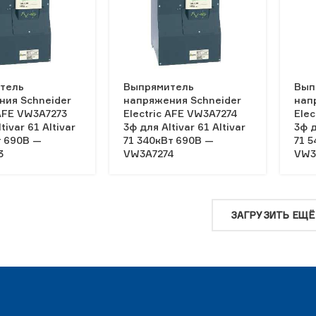
тель
Выпрямитель
Вып
ния Schneider
напряжения Schneider
нап
 AFE VW3A7273
Electric AFE VW3A7274
Elec
tivar 61 Altivar
3ф для Altivar 61 Altivar
3ф д
т 690В —
71 340кВт 690В —
71 
3
VW3A7274
VW3
ЗАГРУЗИТЬ ЕЩЁ