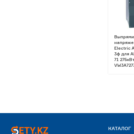
Выпрями
напряже
Electric
3ф для Al
71 275кВ
VW3A727
КАТАЛОГ