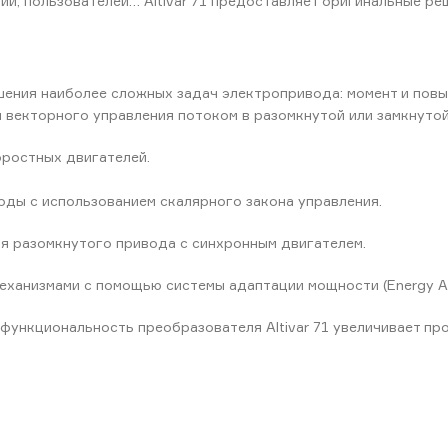
ий, пользователей… Altivar 71 предоставляет оригинальные р
шения наиболее сложных задач электропривода: момент и повы
 векторного управления потоком в разомкнутой или замкнутой
ростных двигателей.
оды с использованием скалярного закона управления.
я разомкнутого привода с синхронным двигателем.
еханизмами с помощью системы адаптации мощности (Energy Ad
функциональность преобразователя Altivar 71 увеличивает пр