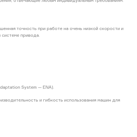
ешения, отвечающие любым индивидуальным требованиям.
шенная точность при работе на очень низкой скорости и
 системе привода.
aptation System — ENA).
оизводительность и гибкость использования машин для