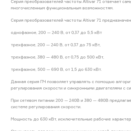
Серия преобразователей частоты Altivar 71 отвечает са
многочисленным функциональным возможностям.
Серия преобразователей частоты Altivar 71 предназначен
однофазное, 200 — 240 В, от 0,37 до 5,5 кВт
трехфазное, 200 — 240 В, от 0,37 до 75 кВт,
трехфазное, 380 — 480 В, от 0,75 до 500 кВт,
трехфазное, 500 — 690 В, от 1,5 до 630 кВт.
Данная серия ПЧ позволяет управлять с помощью алгори
регулирования скорости и синхронными двигателями с си
При сетевом питании 200 — 240В и 380 — 480В предлагае
системе регулирования скорости.
Мощность до 630 кВт, исключительные рабочие характе