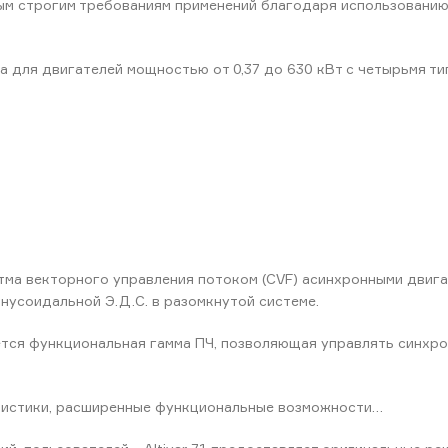
мым строгим требованиям применений благодаря использовани
а для двигателей мощностью от 0,37 до 630 кВт с четырьмя ти
тма векторного управления потоком (CVF) асинхронными двига
нусоидальной Э.Д.С. в разомкнутой системе.
тся функциональная гамма ПЧ, позволяющая управлять синхро
ристики, расширенные функциональные возможности…