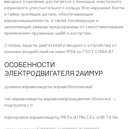
вводное отделение достигается с помощью эластичного
резинового уплотнительного кольца. Все наружные болты
и гайки, крепящие детали, обеспечивающие
взрывозащищенность, а также токоведущие и
заземляющие зажимы предохранены от самоотвинчивания
применением пружинных шайб и контргаек.
Степень защиты двигателей и вводного устройства от
внешних воздействий не ниже IP54 по ГОСТ 17494-87.
ОСОБЕННОСТИ
ЭЛЕКТРОДВИГАТЕЛЯ 2АИМУР
уровень взрывозащиты-взрывобезопасный
тип взрывозащиты-взрывонепроницаемая оболочка, —
подгруппа I, II
маркировка взрывозащиты РВ Ex d l Мb/1 Ex d lIB T4 Gb