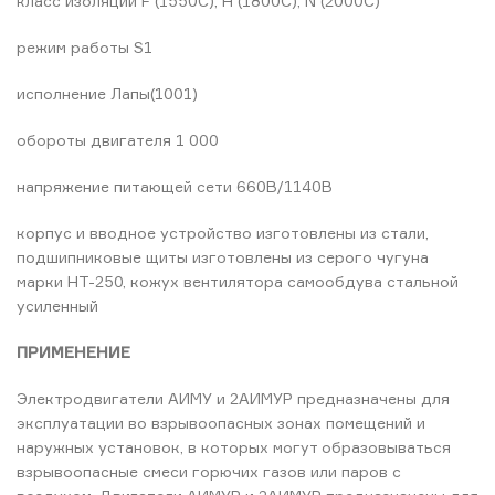
класс изоляции F (1550C), H (1800C), N (2000C)
режим работы S1
исполнение Лапы(1001)
обороты двигателя 1 000
напряжение питающей сети 660В/1140В
корпус и вводное устройство изготовлены из стали,
подшипниковые щиты изготовлены из серого чугуна
марки НТ-250, кожух вентилятора самообдува стальной
усиленный
ПРИМЕНЕНИЕ
Электродвигатели АИМУ и 2АИМУР предназначены для
эксплуатации во взрывоопасных зонах помещений и
наружных установок, в которых могут образовываться
взрывоопасные смеси горючих газов или паров с