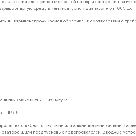
т заключения электрических частей во взрывонепроницаемую 
взрывоопасную среду в температурном диапазоне от -60C до 
нии ‘взрывонепроницаемая оболочка’, в соответствии с требо
одшипниковые щиты — из чугуна,
 — IP 55.
ированного кабеля с медными или алюминиевыми жилами. Такж
 статора и/или предпусковых подогревателей. Вводные устро