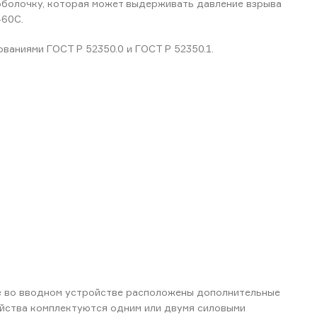
оболочку, которая может выдерживать давление взрыва
+60C.
ваниями ГОСТ Р 52350.0 и ГОСТ Р 52350.1.
е во вводном устройстве расположены дополнительные
йства комплектуются одним или двумя силовыми