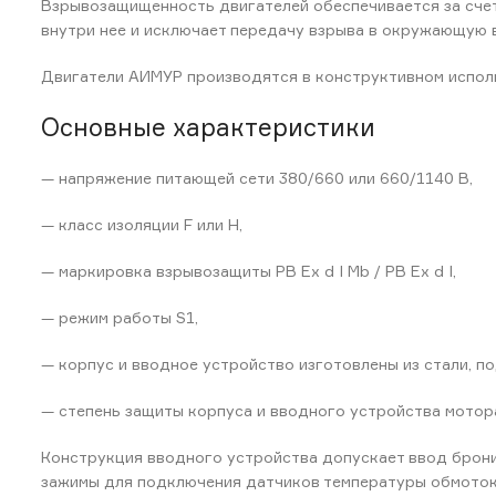
Взрывозащищенность двигателей обеспечивается за сче
внутри нее и исключает передачу взрыва в окружающую 
Двигатели АИМУР производятся в конструктивном исполне
Основные характеристики
— напряжение питающей сети 380/660 или 660/1140 В,
— класс изоляции F или H,
— маркировка взрывозащиты РВ Ex d I Mb / РВ Ex d I,
— режим работы S1,
— корпус и вводное устройство изготовлены из стали, п
— степень защиты корпуса и вводного устройства мотора
Конструкция вводного устройства допускает ввод брон
зажимы для подключения датчиков температуры обмоток