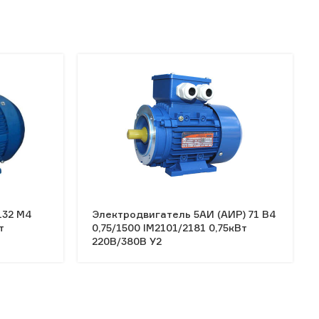
132 М4
Электродвигатель 5АИ (АИР) 71 В4
т
0,75/1500 IM2101/2181 0,75кВт
220В/380В У2