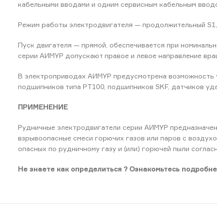
кабельными вводами и одним сервисным кабельным вводо
Режим работы электродвигателя — продолжительный S1, п
Пуск двигателя — прямой, обеспечивается при номинальн
серии АИМУР допускают правое и левое направление вра
В электроприводах АИМУР предусмотрена возможность ус
подшипников типа РТ100, подшипников SKF, датчиков уда
ПРИМЕНЕНИЕ
Рудничные электродвигатели серии АИМУР предназначены
взрывоопасные смеси горючих газов или паров с воздухо
опасных по рудничному газу и (или) горючей пыли соглас
Не знаете как определиться ? Ознакомьтесь подробне