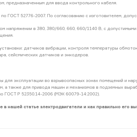
м, предназначенным для ввода контрольного кабеля.
о ГОСТ 52776-2007. По согласованию с изготовителем, допуска
ом напряжении в 380, 380/660, 660, 660/1140 В, с допустимым
щения.
тановки: датчиков вибрации, контроля температуры обмоток
ра, сейсмических датчиков и энкодеров.
 для эксплуатации во взрывоопасных зонах помещений и нар
м, а также для привода машин и механизмов в подземных выраб
но ГОСТ Р 52350.14-2006 (МЭК 60079-14:2002).
е в нашей статье электродвигатели и как правильно его вы