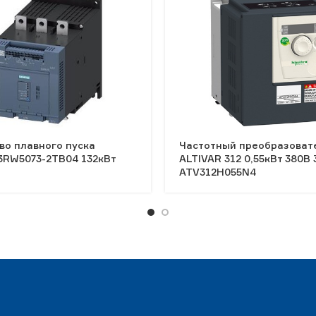
во плавного пуска
Частотный преобразоват
3RW5073-2TB04 132кВт
ALTIVAR 312 0,55кВт 380В
ATV312H055N4