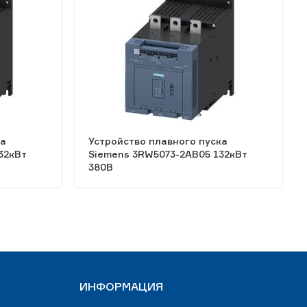
ка
Устройство плавного пуска
32кВт
Siemens 3RW5073-2AB05 132кВт
380В
ИНФОРМАЦИЯ